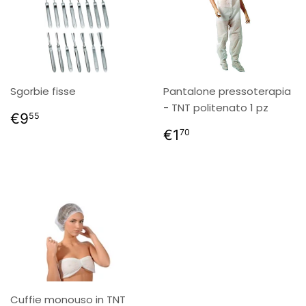
Sgorbie fisse
Pantalone pressoterapia
- TNT politenato 1 pz
Prezzo
€9,55
€9
55
di
Prezzo
€1,70
€1
70
listino
di
listino
Cuffie monouso in TNT