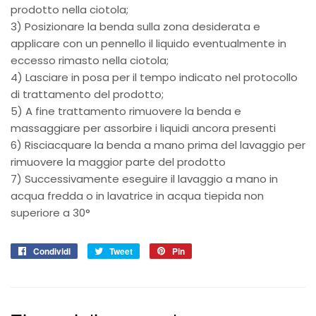
prodotto nella ciotola;
3) Posizionare la benda sulla zona desiderata e
applicare con un pennello il liquido eventualmente in
eccesso rimasto nella ciotola;
4) Lasciare in posa per il tempo indicato nel protocollo
di trattamento del prodotto;
5) A fine trattamento rimuovere la benda e
massaggiare per assorbire i liquidi ancora presenti
6) Risciacquare la benda a mano prima del lavaggio per
rimuovere la maggior parte del prodotto
7) Successivamente eseguire il lavaggio a mano in
acqua fredda o in lavatrice in acqua tiepida non
superiore a 30°
Condividi
Condividi
Tweet
Twitta
Pin
Pinna
su
su
su
Facebook
Twitter
Pinterest