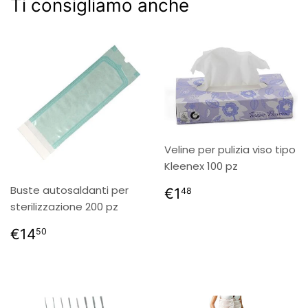
Ti consigliamo anche
Veline per pulizia viso tipo
Kleenex 100 pz
Prezzo
€1,48
Buste autosaldanti per
€1
48
di
sterilizzazione 200 pz
listino
Prezzo
€14,50
€14
50
di
listino